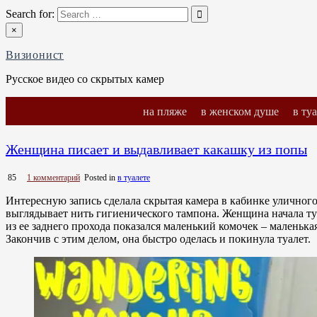
Skip
Search for:
to
×
content
Визионист
Русское видео со скрытых камер
на пляже
в женском душе
в ту
Женщина писает и выдавливает какашку из попы
к
85
1 комментарий
Posted in
в туалете
записи
Женщина
Интересную запись сделала скрытая камера в кабинке уличного
писает
выглядывает нить гигиенического тампона. Женщина начала ту
и
из ее заднего прохода показался маленький комочек – маленьк
выдавливает
Закончив с этим делом, она быстро оделась и покинула туалет.
какашку
из
попы