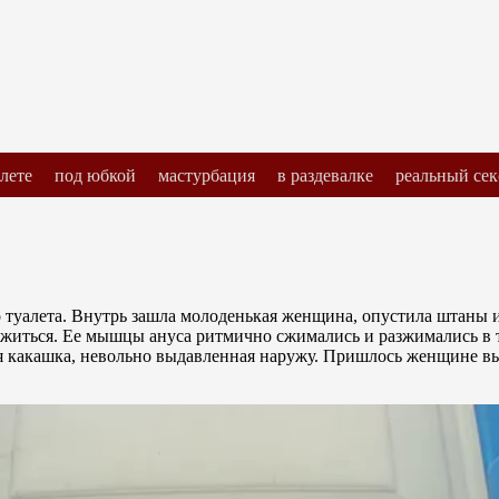
алете
под юбкой
мастурбация
в раздевалке
реальный сек
 туалета. Внутрь зашла молоденькая женщина, опустила штаны и 
житься. Ее мышцы ануса ритмично сжимались и разжимались в та
ая какашка, невольно выдавленная наружу. Пришлось женщине выт