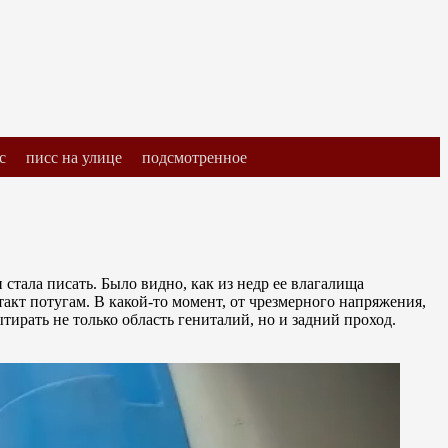
с
писс на улице
подсмотренное
стала писать. Было видно, как из недр ее влагалища
кт потугам. В какой-то момент, от чрезмерного напряжения,
ирать не только область гениталий, но и задний проход.