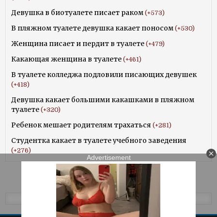
Девушка в биотуалете писает раком
+573
В пляжном туалете девушка какает поносом
+530
Женщина писает и пердит в туалете
+479
Какающая женщина в туалете
+461
В туалете колледжа подловили писающих девушек
+418
Девушка какает большими какашками в пляжном
туалете
+320
Ребенок мешает родителям трахаться
+281
Студентка какает в туалете учебного заведения
+276