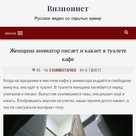
Skip
Визионист
to
content
Русское видео со скрытых камер
меню
Женщина аниматор писает и какает в туалете
кафе
К
POSTED
45
9 КОММЕНТАРИЕВ
В ТУАЛЕТЕ
ЗАПИСИ
IN
ЖЕНЩИНА
АНИМАТОР
Когда на празднике в местном кафе у аниматора выдаётся свободная
ПИСАЕТ
минутка, она идёт в туалет. В туалете женщина нагибается перед
И
КАКАЕТ
унитазом и писает. Выпустив скопившиеся газы, она решает ещё и
В
ТУАЛЕТЕ
какать. Взобравшись верхом на унитаз, наша героиня долго какает, а
КАФЕ
после сексуально вытирает попу.