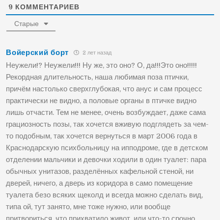
9
КОММЕНТАРИЕВ
Старые
Войерский борт
2 лет назад
Неужели!? Неужели!!! Ну же, это оно? О, да!!!Это оно!!!!!
Рекордная длительность, наша любимая поза птички,
причём настолько сверхглубокая, что анус и сам процесс
практически не видно, а половые органы в птичке видно
лишь отчасти. Тем не менее, очень возбуждает, даже сама
грациозность позы, так хочется вживую подглядеть за чем-
то подобным, так хочется вернуться в март 2006 года в
Краснодарскую психбольницу на ипподроме, где в детском
отделении мальчики и девочки ходили в один туалет: пара
обычных унитазов, разделённых кафельной стеной, ни
дверей, ничего, а дверь из коридора в само помещение
туалета безо всяких щеколд и всегда можно сделать вид,
типа ой, тут занято, мне тоже нужно, или вообще
притвориться, что прихватило живот, или что-то срочно