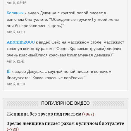
Авг 6, 05:46
Коляныч
к видео
Девушка с круглой попой писает в
вонючем биотуалете
: “
Обалденные трусики) у моей жены
они бы провалились в щель)
”
Авг 5, 14:19
Anonim2000
к видео
Секс на массажном столе: массажист
трахнул клиентку раком
: “
Очень Красивые трусики) лифчик
очень красивый)пися красивая)симпатичная девушка)
”
Авг 5, 12:41
Ill
к видео
Девушка с круглой попой писает в вонючем
биотуалете
: “
Какие классные верëвочки
”
Авг 5, 10:18
ПОПУЛЯРНОЕ ВИДЕО
Женщина без трусов под платьем
+857
Зрелая женщина писает раком в уличном биотуалете
+733