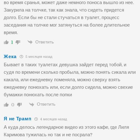
во время сранья, может даже немного поноса вышло из нее.
Закурила на толчке, так как знала, что сидеть придется
долго. Если бы не стали стучаться в туалет, процесс
заседания на толчке мог затянуться на более длительное
время.
Ответить
1
Жека
5 месяцев назад
Бывает в таких туалетах девушка зайдет перед тобой, и
судя по времени сколько пробыла, можно понять сикала или
какала, или ежедневку поменяла, можно сверху взять
ежедневку понюхать или, если долго сидела, можно свехие
бумажки понюхать после попки
Ответить
0
Я не Трамп
4 месяцев назад
А куда делось легендарное видео из этого кафе, где Лиля
Каримова тужилась но так и не посрала?