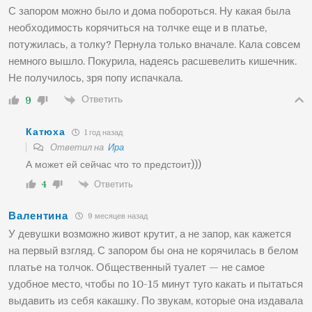
С запором можно было и дома побороться. Ну какая была
необходимость корячиться на толчке еще и в платье,
потужилась, а толку? Пернула только вначале. Кала совсем
немного вышло. Покурила, надеясь расшевелить кишечник.
Не получилось, зря попу испачкала.
Ответить
9
Катюха
1 год назад
Ответил на
Ира
А может ей сейчас что то предстоит)))
Ответить
4
Валентина
9 месяцев назад
У девушки возможно живот крутит, а не запор, как кажется
на первый взгляд. С запором бы она не корячилась в белом
платье на толчок. Общественный туалет — не самое
удобное место, чтобы по 10-15 минут туго какать и пытаться
выдавить из себя какашку. По звукам, которые она издавала